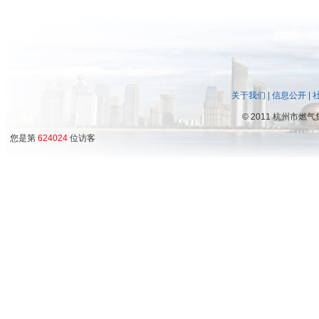
关于我们
|
信息公开
|
©
2011 杭州市燃
您是第
624024
位访客