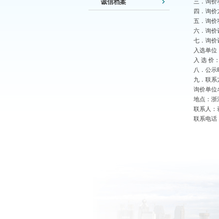
诚信档案
三．询价
四．询价
五．询价项
六．询价评
七．询价
入选单位
入 选 价：
八．公示时
九．联系
询价单位
地点：浙
联系人：
联系电话：0